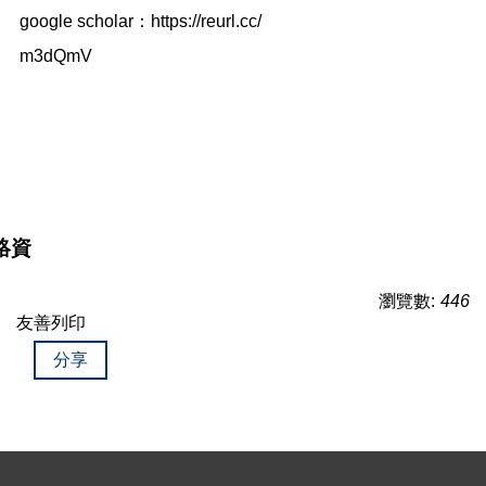
google scholar
：
https://reurl.cc/
m3dQmV
絡資
瀏覽數:
446
友善列印
分享