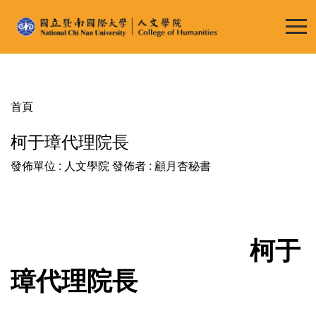
跳
到
主
要
內
容
首頁
區
柯于璋代理院長
發佈單位 :
人文學院
發佈者 :
顧月杏秘書
柯于
璋代理院長