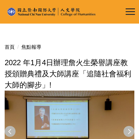
跳
到
主
要
內
容
首頁
焦點報導
區
2022 年1月4日辦理詹火生榮譽講座教
授頒贈典禮及大師講座「追隨社會福利
大師的腳步」!