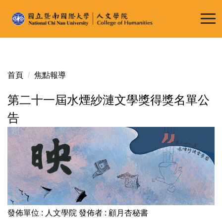
跳
到
主
要
內
容
首頁
焦點報導
區
第二十一屆水煙紗漣文學獎得獎名單公
告
發佈單位 :
人文學院
發佈者 :
顧月杏秘書