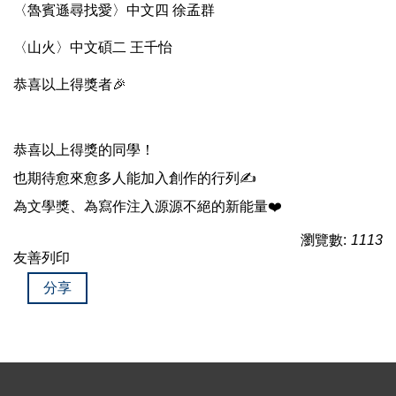
〈魯賓遜尋找愛〉中文四 徐孟群​
〈山火〉中文碩二 王千怡​
恭喜以上得獎者🎉​
恭喜以上得獎的同學！​
也期待愈來愈多人能加入創作的行列✍️​
為文學獎、為寫作注入源源不絕的新能量❤️​
瀏覽數:
1113
友善列印
分享