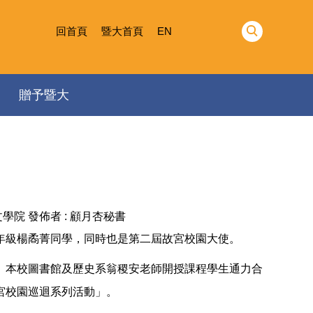
回首頁
暨大首頁
EN
贈予暨大
文學院
發佈者 :
顧月杏秘書
年級楊矞菁同學，同時也是第二屆故宮校園大使。
、本校圖書館及歷史系翁稷安老師開授課程學生通力合
宮校園巡迴系列活動」。