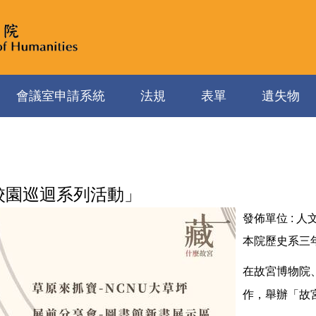
會議室申請系統
法規
表單
遺失物
宮校園巡迴系列活動」
發佈單位 :
人
本院歷史系三
在故宮博物院
作，舉辦「故