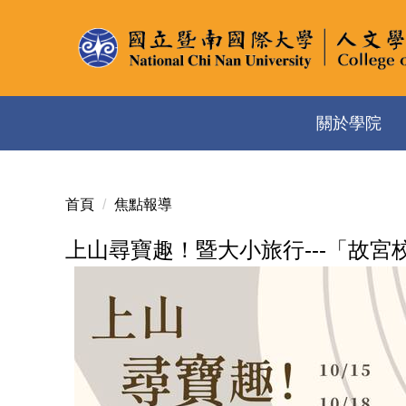
跳
到
主
要
內
關於學院
容
區
首頁
焦點報導
上山尋寶趣！暨大小旅行---「故